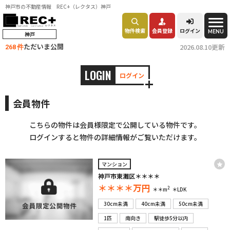
神戸市の不動産情報 REC+（レクタス）神戸
物件検索
会員登録
ログイン
MENU
神戸
ただいま公開
2026.08.10更新
268 件
LOGIN
ログイン
会員物件
こちらの物件は会員様限定で公開している物件です。
ログインすると物件の詳細情報がご覧いただけます。
マンション
神戸市東灘区＊＊＊＊
＊＊＊＊
万円
2
＊＊m
＊LDK
30cm未満
40cm未満
50cm未満
1匹
南向き
駅徒歩5分以内