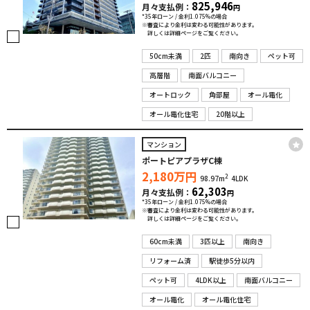
825,946
月々支払例：
円
*35年ローン / 金利1.075%の場合
※審査により金利は変わる可能性があります。
詳しくは詳細ページをご覧ください。
50cm未満
2匹
南向き
ペット可
高層階
南面バルコニー
オートロック
角部屋
オール電化
オール電化住宅
20階以上
マンション
ポートピアプラザC棟
2,180
万円
2
98.97m
4LDK
62,303
月々支払例：
円
*35年ローン / 金利1.075%の場合
※審査により金利は変わる可能性があります。
詳しくは詳細ページをご覧ください。
60cm未満
3匹以上
南向き
リフォーム済
駅徒歩5分以内
ペット可
4LDK以上
南面バルコニー
オール電化
オール電化住宅