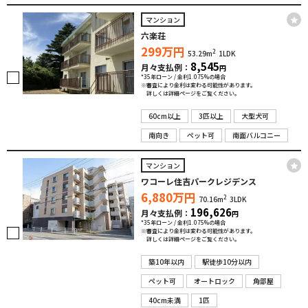
マンション
六楽荘
299
万円
2
53.29m
1LDK
8,545
月々支払例：
円
*35年ローン / 金利1.075%の場合
※審査により金利は変わる可能性があります。
詳しくは詳細ページをご覧ください。
60cm以上
3匹以上
大型犬可
南向き
ペット可
南面バルコニー
マンション
ワコーレ住吉パークレジデンス
6,880
万円
2
70.16m
3LDK
196,626
月々支払例：
円
*35年ローン / 金利1.075%の場合
※審査により金利は変わる可能性があります。
詳しくは詳細ページをご覧ください。
築10年以内
駅徒歩10分以内
ペット可
オートロック
角部屋
40cm未満
1匹