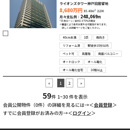
ライオンズタワー神戸旧居留地
8,680
万円
2
85.40m
2LDK
248,069
月々支払例：
円
*35年ローン / 金利1.075%の場合
※審査により金利は変わる可能性があります。
詳しくは詳細ページをご覧ください。
40cm未満
1匹
南向き
リフォーム済
駅徒歩10分以内
ペット可
高層階
南面バルコニー
オートロック
オール電化
オール電化住宅
20階以上
«
1
2
»
59
件
1~30 件を表示
会員公開物件（0件）の詳細を見るには→＜
会員登録
＞
すでに会員登録がお済みの方→＜
ログイン
＞