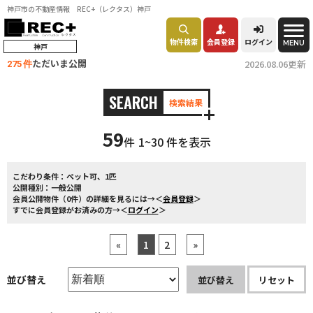
神戸市の不動産情報 REC+（レクタス）神戸
物件検索
会員登録
ログイン
MENU
神戸
ただいま公開
2026.08.06更新
275 件
SEARCH
検索結果
59
件
1~30 件を表示
こだわり条件：
ペット可、1匹
公開種別：
一般公開
会員公開物件（0件）の詳細を見るには→＜
会員登録
＞
すでに会員登録がお済みの方→＜
ログイン
＞
«
1
2
»
並び替え
並び替え
リセット