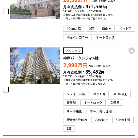
103.86m
2LDK
471,560
月々支払例：
円
*35年ローン / 金利1.075%の場合
※審査により金利は変わる可能性があります。
詳しくは詳細ページをご覧ください。
40cm未満
2匹
南向き
ペット可
南面バルコニー
オートロック
マンション
神戸パークシティA棟
2,990
万円
2
94.75m
4LDK
85,452
月々支払例：
円
*35年ローン / 金利1.075%の場合
※審査により金利は変わる可能性があります。
詳しくは詳細ページをご覧ください。
リフォーム済
ペット可
4LDK以上
高層階
オートロック
角部屋
オール電化
オール電化住宅
駅徒歩5分以内
20階以上
50cm未満
2匹