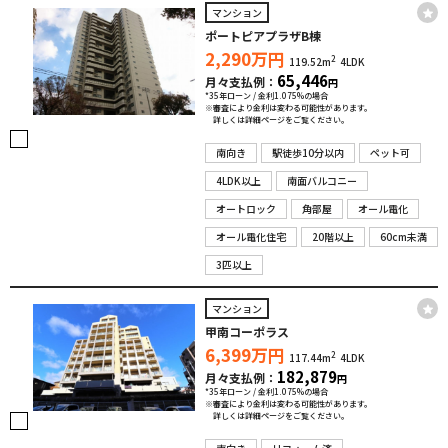
マンション
ポートピアプラザB棟
2,290
万円
2
119.52m
4LDK
65,446
月々支払例：
円
*35年ローン / 金利1.075%の場合
※審査により金利は変わる可能性があります。
詳しくは詳細ページをご覧ください。
南向き
駅徒歩10分以内
ペット可
4LDK以上
南面バルコニー
オートロック
角部屋
オール電化
オール電化住宅
20階以上
60cm未満
3匹以上
マンション
甲南コーポラス
6,399
万円
2
117.44m
4LDK
182,879
月々支払例：
円
*35年ローン / 金利1.075%の場合
※審査により金利は変わる可能性があります。
詳しくは詳細ページをご覧ください。