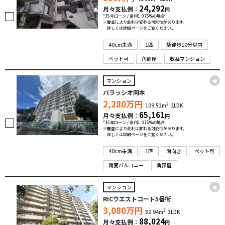
24,292
月々支払例：
円
*35年ローン / 金利1.075%の場合
※審査により金利は変わる可能性があります。
詳しくは詳細ページをご覧ください。
40cm未満
1匹
駅徒歩10分以内
ペット可
角部屋
収益マンション
マンション
パラッシオ岡本
2,280
万円
2
109.52m
2LDK
65,161
月々支払例：
円
*35年ローン / 金利1.075%の場合
※審査により金利は変わる可能性があります。
詳しくは詳細ページをご覧ください。
40cm未満
1匹
南向き
ペット可
南面バルコニー
角部屋
マンション
RICウエストコート5番街
3,080
万円
2
82.94m
3LDK
88,024
月々支払例：
円