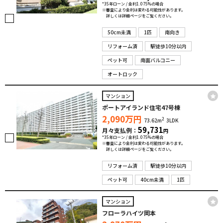
*35年ローン / 金利1.075%の場合
※審査により金利は変わる可能性があります。
詳しくは詳細ページをご覧ください。
50cm未満
1匹
南向き
リフォーム済
駅徒歩10分以内
ペット可
南面バルコニー
オートロック
マンション
ポートアイランド住宅47号棟
2,090
万円
2
73.62m
3LDK
59,731
月々支払例：
円
*35年ローン / 金利1.075%の場合
※審査により金利は変わる可能性があります。
詳しくは詳細ページをご覧ください。
リフォーム済
駅徒歩10分以内
ペット可
40cm未満
1匹
マンション
フローラハイツ岡本