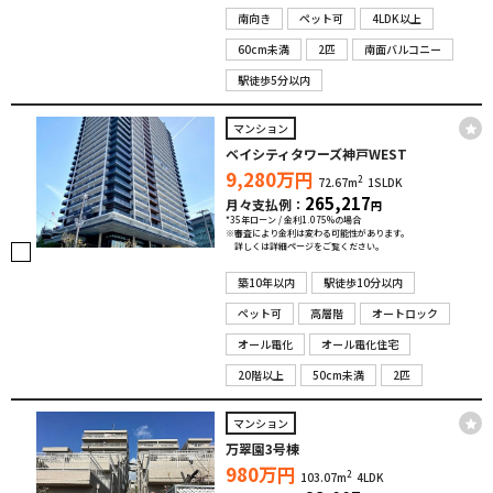
南向き
ペット可
4LDK以上
60cm未満
2匹
南面バルコニー
駅徒歩5分以内
マンション
ベイシティタワーズ神戸WEST
9,280
万円
2
72.67m
1SLDK
265,217
月々支払例：
円
*35年ローン / 金利1.075%の場合
※審査により金利は変わる可能性があります。
詳しくは詳細ページをご覧ください。
築10年以内
駅徒歩10分以内
ペット可
高層階
オートロック
オール電化
オール電化住宅
20階以上
50cm未満
2匹
マンション
万翠園3号棟
980
万円
2
103.07m
4LDK