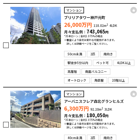
マンション
ブリリアタワー神戸元町
26,000
万円
2
118.02m
4LDK
743,065
月々支払例：
円
*35年ローン / 金利1.075%の場合
※審査により金利は変わる可能性があります。
詳しくは詳細ページをご覧ください。
50cm未満
2匹
南向き
駅徒歩5分以内
ペット可
4LDK以上
高層階
南面バルコニー
オートロック
角部屋
20階以上
マンション
アーバニスフレア森北グランヒルズ
6,300
万円
2
92.20m
3LDK
180,050
月々支払例：
円
*35年ローン / 金利1.075%の場合
※審査により金利は変わる可能性があります。
詳しくは詳細ページをご覧ください。
40cm未満
2匹
南向き