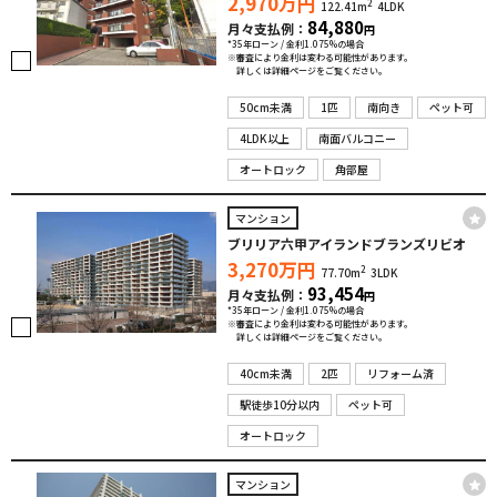
2,970
万円
2
122.41m
4LDK
84,880
月々支払例：
円
*35年ローン / 金利1.075%の場合
※審査により金利は変わる可能性があります。
詳しくは詳細ページをご覧ください。
50cm未満
1匹
南向き
ペット可
4LDK以上
南面バルコニー
オートロック
角部屋
マンション
ブリリア六甲アイランドブランズリビオ
3,270
万円
2
77.70m
3LDK
93,454
月々支払例：
円
*35年ローン / 金利1.075%の場合
※審査により金利は変わる可能性があります。
詳しくは詳細ページをご覧ください。
40cm未満
2匹
リフォーム済
駅徒歩10分以内
ペット可
オートロック
マンション