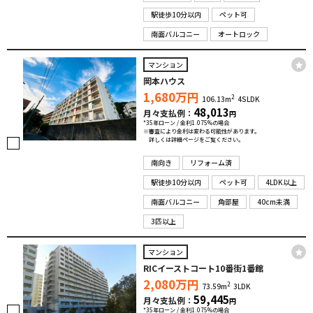
駅徒歩10分以内
ペット可
南面バルコニー
オートロック
マンション
岡本ハウス
1,680
万円
2
106.13m
4SLDK
48,013
月々支払例：
円
*35年ローン / 金利1.075%の場合
※審査により金利は変わる可能性があります。
詳しくは詳細ページをご覧ください。
南向き
リフォーム済
駅徒歩10分以内
ペット可
4LDK以上
南面バルコニー
角部屋
40cm未満
3匹以上
マンション
RICイーストコート10番街1番館
2,080
万円
2
73.59m
3LDK
59,445
月々支払例：
円
*35年ローン / 金利1.075%の場合