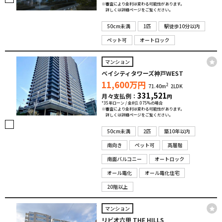
※審査により金利は変わる可能性があります。
詳しくは詳細ページをご覧ください。
50cm未満
1匹
駅徒歩10分以内
ペット可
オートロック
マンション
ベイシティタワーズ神戸WEST
11,600
万円
2
71.40m
2LDK
331,521
月々支払例：
円
*35年ローン / 金利1.075%の場合
※審査により金利は変わる可能性があります。
詳しくは詳細ページをご覧ください。
50cm未満
2匹
築10年以内
南向き
ペット可
高層階
南面バルコニー
オートロック
オール電化
オール電化住宅
20階以上
マンション
リビオ六甲 THE HILLS