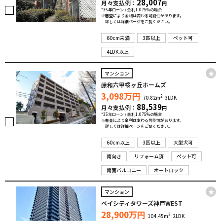
28,007
月々支払例：
円
*35年ローン / 金利1.075%の場合
※審査により金利は変わる可能性があります。
詳しくは詳細ページをご覧ください。
60cm未満
3匹以上
ペット可
4LDK以上
マンション
藤和六甲桜ヶ丘ホームズ
3,098
万円
2
70.82m
3LDK
88,539
月々支払例：
円
*35年ローン / 金利1.075%の場合
※審査により金利は変わる可能性があります。
詳しくは詳細ページをご覧ください。
60cm以上
3匹以上
大型犬可
南向き
リフォーム済
ペット可
南面バルコニー
オートロック
マンション
ベイシティタワーズ神戸WEST
28,900
万円
2
104.45m
2LDK