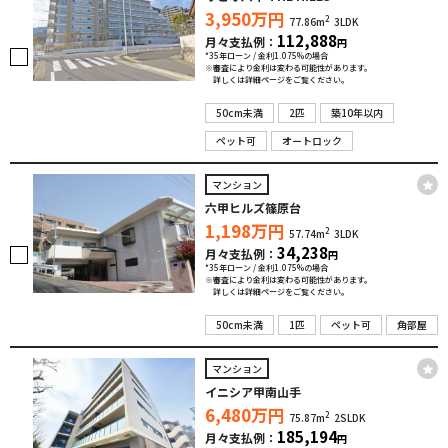
3,950
万円
2
77.86m
3LDK
112,888
月々支払例：
円
*35年ローン / 金利1.075%の場合
※審査により金利は変わる可能性があります。
詳しくは詳細ページをご覧ください。
50cm未満
2匹
築10年以内
ペット可
オートロック
マンション
六甲ヒルズ篠原台
1,198
万円
2
57.74m
3LDK
34,238
月々支払例：
円
*35年ローン / 金利1.075%の場合
※審査により金利は変わる可能性があります。
詳しくは詳細ページをご覧ください。
50cm未満
1匹
ペット可
角部屋
マンション
イニシア甲南山手
6,480
万円
2
75.87m
2SLDK
185,194
月々支払例：
円