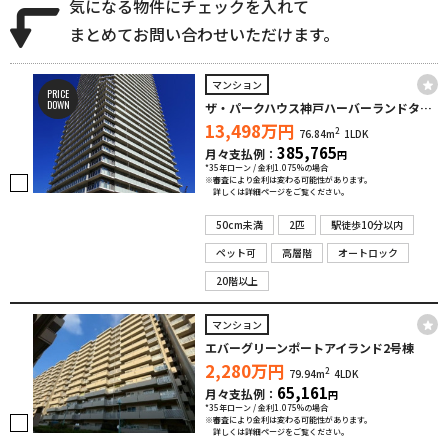
気になる物件にチェックを入れて
まとめてお問い合わせいただけます。
マンション
PRICE
DOWN
ザ・パークハウス神戸ハーバーランドタワー
13,498
万円
2
76.84m
1LDK
385,765
月々支払例：
円
*35年ローン / 金利1.075%の場合
※審査により金利は変わる可能性があります。
詳しくは詳細ページをご覧ください。
50cm未満
2匹
駅徒歩10分以内
ペット可
高層階
オートロック
20階以上
マンション
エバーグリーンポートアイランド2号棟
2,280
万円
2
79.94m
4LDK
65,161
月々支払例：
円
*35年ローン / 金利1.075%の場合
※審査により金利は変わる可能性があります。
詳しくは詳細ページをご覧ください。