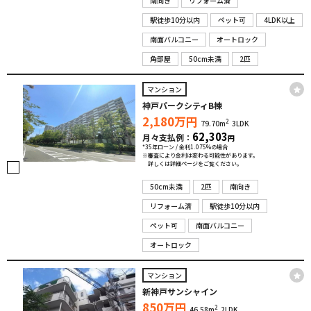
南向き
リフォーム済
駅徒歩10分以内
ペット可
4LDK以上
南面バルコニー
オートロック
角部屋
50cm未満
2匹
マンション
神戸パークシティB棟
2,180
万円
2
79.70m
3LDK
62,303
月々支払例：
円
*35年ローン / 金利1.075%の場合
※審査により金利は変わる可能性があります。
詳しくは詳細ページをご覧ください。
50cm未満
2匹
南向き
リフォーム済
駅徒歩10分以内
ペット可
南面バルコニー
オートロック
マンション
新神戸サンシャイン
850
万円
2
46.58m
2LDK