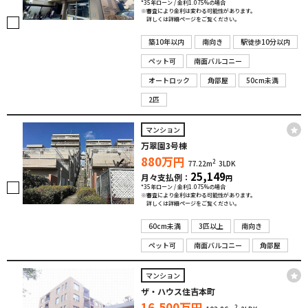
*35年ローン / 金利1.075%の場合
※審査により金利は変わる可能性があります。
詳しくは詳細ページをご覧ください。
築10年以内
南向き
駅徒歩10分以内
ペット可
南面バルコニー
オートロック
角部屋
50cm未満
2匹
マンション
万翠園3号棟
880
万円
2
77.22m
3LDK
25,149
月々支払例：
円
*35年ローン / 金利1.075%の場合
※審査により金利は変わる可能性があります。
詳しくは詳細ページをご覧ください。
60cm未満
3匹以上
南向き
ペット可
南面バルコニー
角部屋
マンション
ザ・ハウス住吉本町
16,500
万円
2