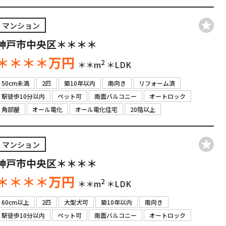
マンション
神戸市中央区＊＊＊＊
＊＊＊＊
万円
2
＊＊m
＊LDK
50cm未満
2匹
築10年以内
南向き
リフォーム済
駅徒歩10分以内
ペット可
南面バルコニー
オートロック
角部屋
オール電化
オール電化住宅
20階以上
マンション
神戸市中央区＊＊＊＊
＊＊＊＊
万円
2
＊＊m
＊LDK
60cm以上
2匹
大型犬可
築10年以内
南向き
駅徒歩10分以内
ペット可
南面バルコニー
オートロック