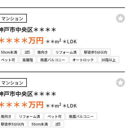
マンション
神戸市中央区＊＊＊＊
＊＊＊＊
万円
2
＊＊m
＊LDK
50cm未満
2匹
南向き
リフォーム済
駅徒歩5分以内
ペット可
高層階
南面バルコニー
オートロック
20階以上
マンション
神戸市中央区＊＊＊＊
＊＊＊＊
万円
2
＊＊m
＊LDK
南向き
リフォーム済
ペット可
南面バルコニー
駅徒歩5分以内
50cm未満
2匹