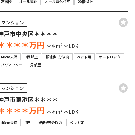
高層階
オール電化
オール電化住宅
20階以上
マンション
神戸市中央区＊＊＊＊
＊＊＊＊
万円
2
＊＊m
＊LDK
60cm未満
3匹以上
駅徒歩5分以内
ペット可
オートロック
バリアフリー
角部屋
マンション
神戸市東灘区＊＊＊＊
＊＊＊＊
万円
2
＊＊m
＊LDK
40cm未満
2匹
駅徒歩5分以内
ペット可