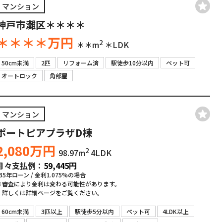
マンション
神戸市灘区＊＊＊＊
＊＊＊＊
万円
2
＊＊m
＊LDK
50cm未満
2匹
リフォーム済
駅徒歩10分以内
ペット可
オートロック
角部屋
マンション
ポートピアプラザD棟
2,080
万円
2
98.97m
4LDK
月々支払例：
59,445
円
*35年ローン / 金利1.075%の場合
※審査により金利は変わる可能性があります。
詳しくは詳細ページをご覧ください。
60cm未満
3匹以上
駅徒歩5分以内
ペット可
4LDK以上