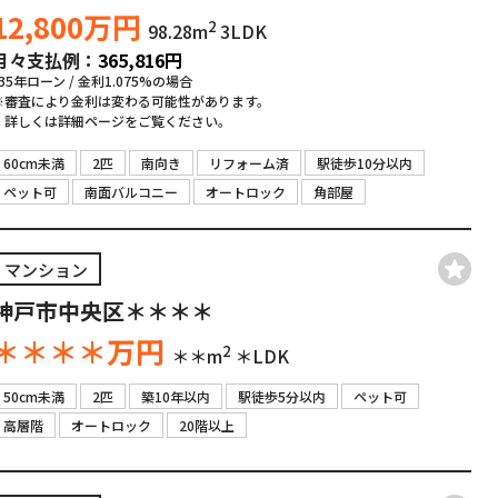
12,800
万円
2
98.28m
3LDK
月々支払例：
365,816
円
*35年ローン / 金利1.075%の場合
※審査により金利は変わる可能性があります。
詳しくは詳細ページをご覧ください。
60cm未満
2匹
南向き
リフォーム済
駅徒歩10分以内
ペット可
南面バルコニー
オートロック
角部屋
マンション
神戸市中央区＊＊＊＊
＊＊＊＊
万円
2
＊＊m
＊LDK
50cm未満
2匹
築10年以内
駅徒歩5分以内
ペット可
高層階
オートロック
20階以上