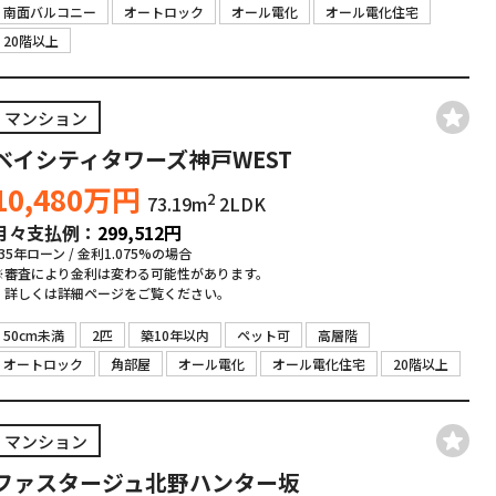
南面バルコニー
オートロック
オール電化
オール電化住宅
20階以上
マンション
ベイシティタワーズ神戸WEST
10,480
万円
2
73.19m
2LDK
月々支払例：
299,512
円
*35年ローン / 金利1.075%の場合
※審査により金利は変わる可能性があります。
詳しくは詳細ページをご覧ください。
50cm未満
2匹
築10年以内
ペット可
高層階
オートロック
角部屋
オール電化
オール電化住宅
20階以上
マンション
ファスタージュ北野ハンター坂