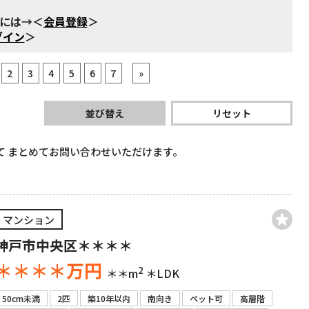
るには→＜
会員登録
＞
グイン
＞
2
3
4
5
6
7
»
並び替え
リセット
て
まとめてお問い合わせいただけます。
マンション
神戸市中央区＊＊＊＊
＊＊＊＊
万円
2
＊＊m
＊LDK
50cm未満
2匹
築10年以内
南向き
ペット可
高層階