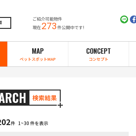
ご紹介可能物件
戸
273
現在
件公開中です!
MAP
CONCEPT
ペットスポットMAP
コンセプト
EARCH
検索結果
202
件
1~30 件を表示