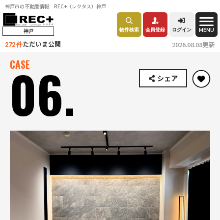
神戸市の不動産情報 REC+（レクタス）神戸
物件検索
会員登録
ログイン
MENU
神戸
ただいま公開
2026.08.08更新
272 件
CASE
06.
シェア