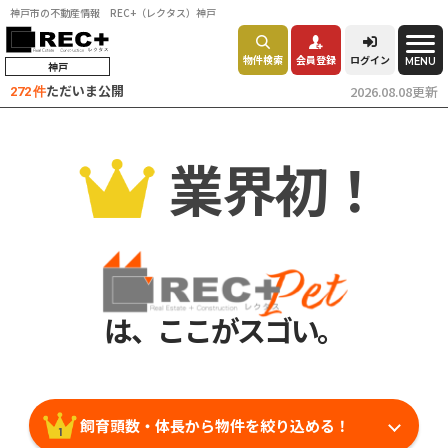
神戸市の不動産情報 REC+（レクタス）神戸
物件検索
会員登録
ログイン
MENU
神戸
ただいま公開
2026.08.08更新
272 件
業界初！
は、ここがスゴい。
飼育頭数・体長から物件を絞り込める！
1