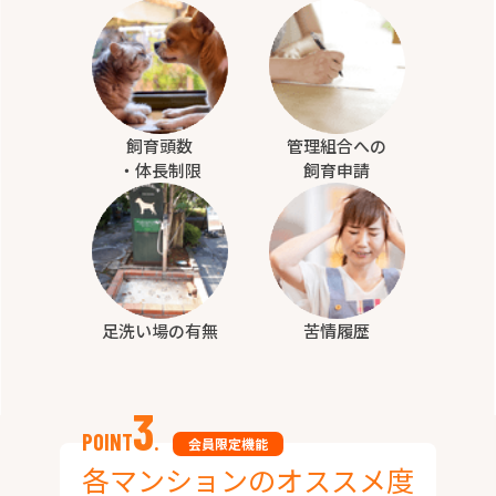
飼育頭数
管理組合への
・体長制限
飼育申請
足洗い場の有無
苦情履歴
3
POINT
.
会員限定機能
各マンションのオススメ度