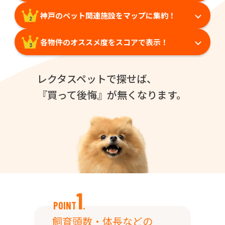
神戸のペット関連施設をマップに集約！
2
各物件のオススメ度をスコアで表示！
3
レクタスペットで探せば、
『買って後悔』が無くなります。
1
POINT
.
飼育頭数・体長などの