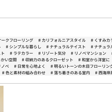
 オークフローリング
# カリフォルニアスタイル
# くすみカ
ル
# シンプルな暮らし
# ナチュラルテイスト
# ナチュ
スト
# ラテカラー
# リゾート気分
# リノベマンション
らかい空間
# 収納力のあるクローゼット
# 和室から洋室に
リノベ
# 日常を心地よく
# 明るいトーンの木目フローリン
# 色と素材の組み合わせ
# 落ち着きのある室内
# 西海岸