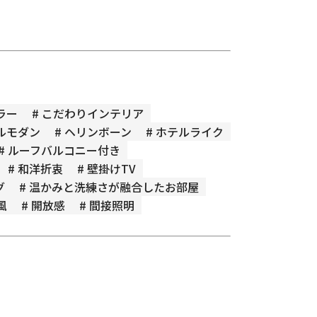
ラー
# こだわりインテリア
ラルモダン
# ヘリンボーン
# ホテルライク
# ルーフバルコニー付き
# 和洋折衷
# 壁掛けTV
グ
# 温かみと洗練さが融合したお部屋
風
# 開放感
# 間接照明