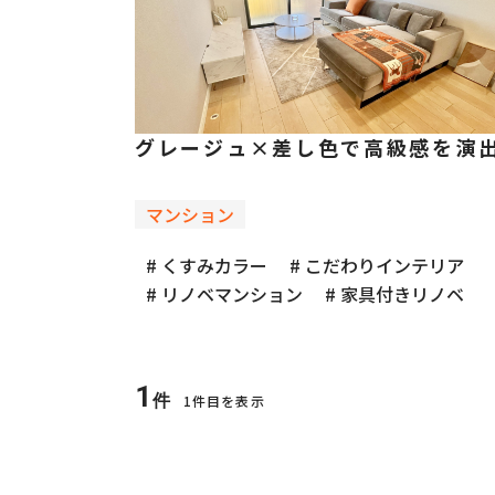
グレージュ×差し色で高級感を演
マンション
# くすみカラー
# こだわりインテリア
# リノベマンション
# 家具付きリノベ
1
件
1件目を表示