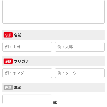
名前
必須
フリガナ
必須
年齢
任意
歳