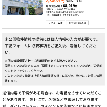
2,380
万円
2
60.83m
3LDK
68,019
月々支払例：
円
*35年ローン / 金利1.075%の場合
※審査により金利は変わる可能性があります。
詳しくは詳細ページをご覧ください。
リフォーム済
駅徒歩10分以内
未公開物件情報の提供には個人情報の入力が必要です。
下記フォームに必要事項をご記入後、送信してくださ
い。
※個人情報保護方針・ご利用規約を必ずお読みください。
同意していただける方のみ「同意する」にチェックをしていただき、送信ボ
タンをクリックしてください。
ご入力いただく情報は「個人情報保護方針」に基づき、弊社にて厳重に管理
致します。
送信内容で不備がある場合は、お電話をさせていただくこ
とがあります。 弊社にて、名簿などを管理しております
が、ダイレクトメールやイベントの告知などに使用させて