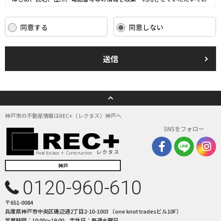
ります。
当社は、これらのお客さまの個人情報（以下「お客さま情報」といいま
同意する
同意しない
す。）の適正な保護を重大な責務と認識し、この責務を果たすために、次
の方針の下でお客さま情報を取り扱います。
(1) お客さま情報に適用される個人情報の保護に関する法律その他の関係
送信
法令を遵守し、適切に取り扱います。また、適宜取扱いの改善に努めま
す。
(2) お客さま情報の取扱いに関する規程を明確にし、従業者に周知徹底し
ます。また、取引先等に対しても適切にお客さま情報を取り扱うように要
請します。
(3) お客さま情報の収集に際しては、利用目的を特定して通知または公表
神戸市の不動産情報はREC+（レクタス）神戸へ
し、その利用目的にしたがってお客さま情報を取り扱います。
SNSをフォロー
(4) お客さま情報の漏洩、紛失、改ざん等を防止するために必要な 対策を
講じて適切な管理を行います。
(5) 保有するお客さま情報について、お客さま本人からの開示、訂正、削
除、利用停止の依頼を所定の窓口でお受けして、誠意をもって対応いたし
神戸
ます。
0120-960-610
具体的には、以下の内容に従ってお客さま情報の取り扱いをいたします。
〒651-0084
３．お客様の情報の利用目的
兵庫県神戸市中央区磯辺通2丁目2-10-1003 （one knot tradesビル10F）
当社は、不動産についてのサービスをお客さまにご利用いただくにあた
営業時間：10:00〜19:00 定休日：毎週水曜日