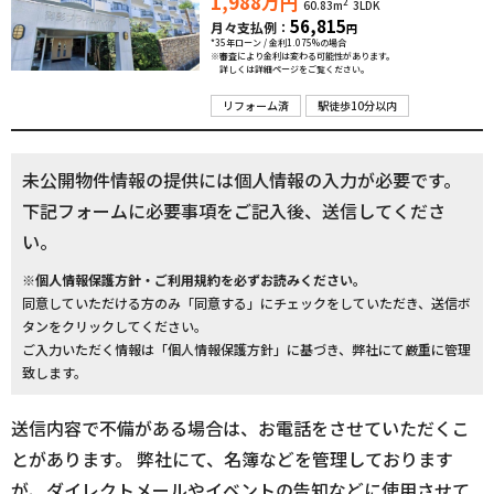
1,988
万円
2
60.83m
3LDK
56,815
月々支払例：
円
*35年ローン / 金利1.075%の場合
※審査により金利は変わる可能性があります。
詳しくは詳細ページをご覧ください。
リフォーム済
駅徒歩10分以内
未公開物件情報の提供には個人情報の入力が必要です。
下記フォームに必要事項をご記入後、送信してくださ
い。
※個人情報保護方針・ご利用規約を必ずお読みください。
同意していただける方のみ「同意する」にチェックをしていただき、送信ボ
タンをクリックしてください。
ご入力いただく情報は「個人情報保護方針」に基づき、弊社にて厳重に管理
致します。
送信内容で不備がある場合は、お電話をさせていただくこ
とがあります。 弊社にて、名簿などを管理しております
が、ダイレクトメールやイベントの告知などに使用させて