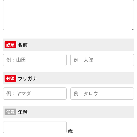
名前
必須
フリガナ
必須
年齢
任意
歳