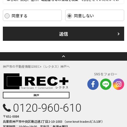
ります。
当社は、これらのお客さまの個人情報（以下「お客さま情報」といいま
同意する
同意しない
す。）の適正な保護を重大な責務と認識し、この責務を果たすために、次
の方針の下でお客さま情報を取り扱います。
(1) お客さま情報に適用される個人情報の保護に関する法律その他の関係
送信
法令を遵守し、適切に取り扱います。また、適宜取扱いの改善に努めま
す。
(2) お客さま情報の取扱いに関する規程を明確にし、従業者に周知徹底し
ます。また、取引先等に対しても適切にお客さま情報を取り扱うように要
請します。
(3) お客さま情報の収集に際しては、利用目的を特定して通知または公表
神戸市の不動産情報はREC+（レクタス）神戸へ
し、その利用目的にしたがってお客さま情報を取り扱います。
SNSをフォロー
(4) お客さま情報の漏洩、紛失、改ざん等を防止するために必要な 対策を
講じて適切な管理を行います。
(5) 保有するお客さま情報について、お客さま本人からの開示、訂正、削
除、利用停止の依頼を所定の窓口でお受けして、誠意をもって対応いたし
神戸
ます。
0120-960-610
具体的には、以下の内容に従ってお客さま情報の取り扱いをいたします。
〒651-0084
３．お客様の情報の利用目的
兵庫県神戸市中央区磯辺通2丁目2-10-1003 （one knot tradesビル10F）
当社は、不動産についてのサービスをお客さまにご利用いただくにあた
営業時間：10:00〜19:00 定休日：毎週水曜日