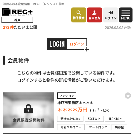
神戸市の不動産情報 REC+（レクタス）神戸
物件検索
会員登録
ログイン
MENU
神戸
ただいま公開
2026.08.08更新
272 件
LOGIN
ログイン
会員物件
こちらの物件は会員様限定で公開している物件です。
ログインすると物件の詳細情報がご覧いただけます。
マンション
神戸市東灘区＊＊＊＊
＊＊＊＊
万円
2
＊＊m
＊LDK
駅徒歩5分以内
50坪以上
4LDK以上
南面バルコニー
オートロック
角部屋