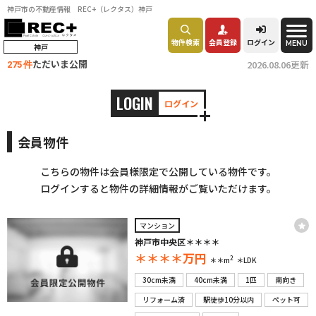
神戸市の不動産情報 REC+（レクタス）神戸
物件検索
会員登録
ログイン
MENU
神戸
ただいま公開
2026.08.06更新
275 件
LOGIN
ログイン
会員物件
こちらの物件は会員様限定で公開している物件です。
ログインすると物件の詳細情報がご覧いただけます。
マンション
神戸市中央区＊＊＊＊
＊＊＊＊
万円
2
＊＊m
＊LDK
30cm未満
40cm未満
1匹
南向き
リフォーム済
駅徒歩10分以内
ペット可