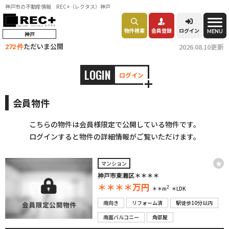
神戸市の不動産情報 REC+（レクタス）神戸
物件検索
会員登録
ログイン
MENU
神戸
ただいま公開
2026.08.10更新
272 件
LOGIN
ログイン
会員物件
こちらの物件は会員様限定で公開している物件です。
ログインすると物件の詳細情報がご覧いただけます。
マンション
神戸市東灘区＊＊＊＊
＊＊＊＊
万円
2
＊＊m
＊LDK
南向き
リフォーム済
駅徒歩10分以内
南面バルコニー
角部屋