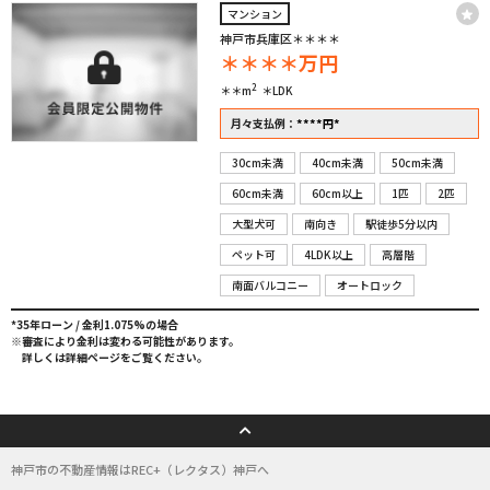
マンション
神戸市兵庫区＊＊＊＊
＊＊＊＊
万円
2
＊＊m
＊LDK
****
*
月々支払例：
円
30cm未満
40cm未満
50cm未満
60cm未満
60cm以上
1匹
2匹
大型犬可
南向き
駅徒歩5分以内
ペット可
4LDK以上
高層階
南面バルコニー
オートロック
*35年ローン / 金利1.075%の場合
※審査により金利は変わる可能性があります。
詳しくは詳細ページをご覧ください。
神戸市の不動産情報はREC+（レクタス）神戸へ