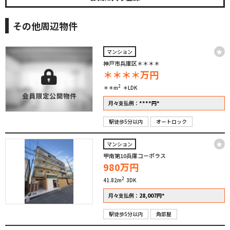
その他周辺物件
マンション
神戸市兵庫区＊＊＊＊
＊＊＊＊
万円
2
＊＊m
＊LDK
****
*
月々支払例：
円
駅徒歩5分以内
オートロック
マンション
甲南第10兵庫コーポラス
980
万円
2
41.82m
3DK
28,007
*
月々支払例：
円
駅徒歩5分以内
角部屋