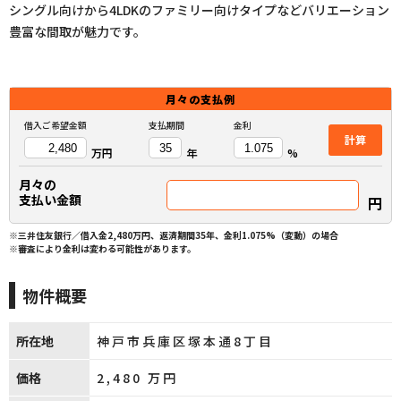
シングル向けから4LDKのファミリー向けタイプなどバリエーション
豊富な間取が魅力です。
月々の
支払例
借入ご希望金額
支払期間
金利
計算
万円
年
%
月々の
支払い金額
円
※三井住友銀行／借入金2,480万円、返済期間35年、金利1.075%（変動）の場合
※審査により金利は変わる可能性があります。
物件概要
所在地
神戸市兵庫区塚本通8丁目
価格
2,480
万円