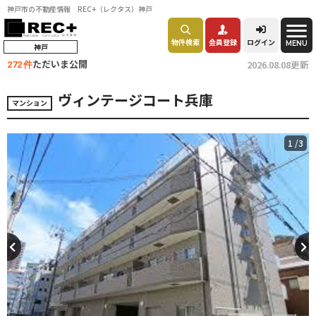
神戸市の不動産情報 REC+（レクタス）神戸
物件検索
会員登録
ログイン
MENU
神戸
ただいま公開
2026.08.08更新
272 件
ヴィンテージコート兵庫
マンション
1
/3