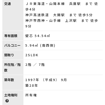
交通
ＪＲ東海道・山陽本線 兵庫駅 まで 徒
歩4分
神戸高速鉄道 大開駅 まで 徒歩5分
神戸市西神・山手線 上沢駅 まで 徒歩
9分
専有面積
壁芯 54.54㎡
バルコニー
5.94㎡ (南西側)
間取り
2SLDK
所在階／階
2階 ／ 7階
数
築年数
1997年 （平成9） 9月
築28年
土地権利
所有権