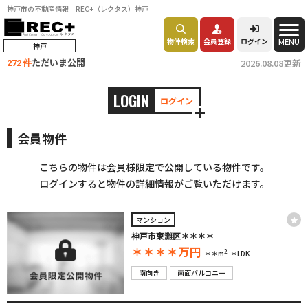
神戸市の不動産情報 REC+（レクタス）神戸
物件検索
会員登録
ログイン
MENU
神戸
ただいま公開
2026.08.08更新
272 件
LOGIN
ログイン
会員物件
こちらの物件は会員様限定で公開している物件です。
ログインすると物件の詳細情報がご覧いただけます。
マンション
神戸市東灘区＊＊＊＊
＊＊＊＊
万円
2
＊＊m
＊LDK
南向き
南面バルコニー