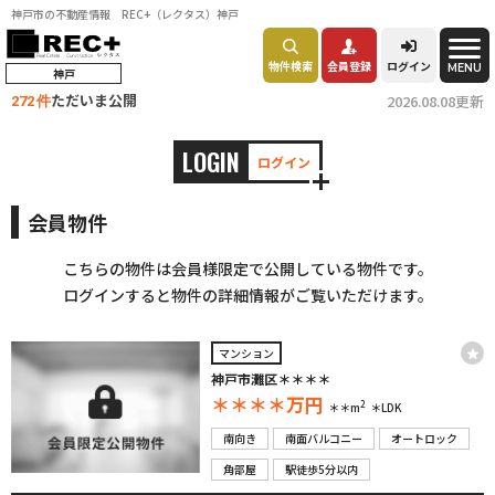
神戸市の不動産情報 REC+（レクタス）神戸
物件検索
会員登録
ログイン
MENU
神戸
ただいま公開
2026.08.08更新
272 件
LOGIN
ログイン
会員物件
こちらの物件は会員様限定で公開している物件です。
ログインすると物件の詳細情報がご覧いただけます。
マンション
神戸市灘区＊＊＊＊
＊＊＊＊
万円
2
＊＊m
＊LDK
南向き
南面バルコニー
オートロック
角部屋
駅徒歩5分以内