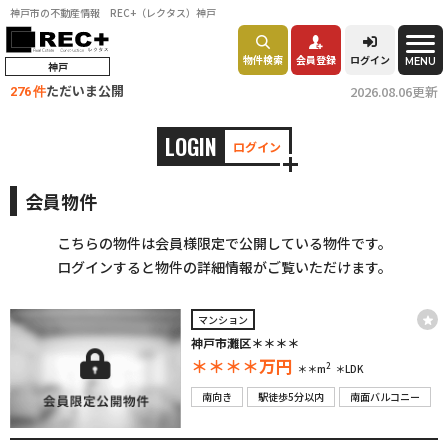
神戸市の不動産情報 REC+（レクタス）神戸
物件検索
会員登録
ログイン
MENU
神戸
ただいま公開
2026.08.06更新
276 件
LOGIN
ログイン
会員物件
こちらの物件は会員様限定で公開している物件です。
ログインすると物件の詳細情報がご覧いただけます。
マンション
神戸市灘区＊＊＊＊
＊＊＊＊
万円
2
＊＊m
＊LDK
南向き
駅徒歩5分以内
南面バルコニー