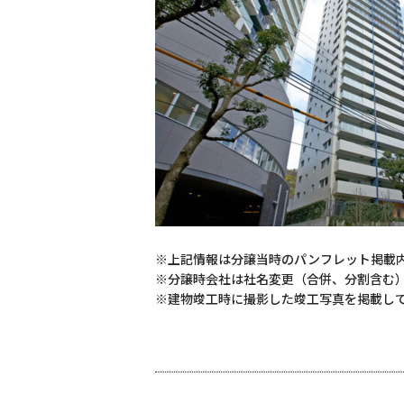
※上記情報は分譲当時のパンフレット掲載
※分譲時会社は社名変更（合併、分割含む
※建物竣工時に撮影した竣工写真を掲載し