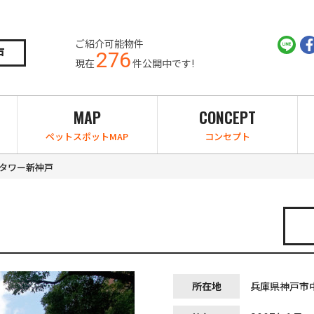
ご紹介可能物件
戸
276
現在
件公開中です!
MAP
CONCEPT
ペットスポットMAP
コンセプト
タワー新神戸
所在地
兵庫県神戸市中