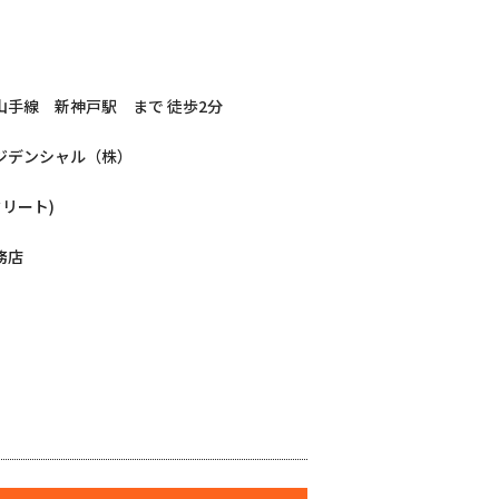
山手線 新神戸駅 まで 徒歩2分
ジデンシャル（株）
クリート)
務店