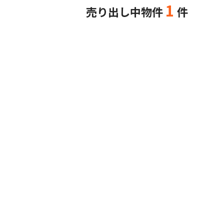
1
売り出し中物件
件