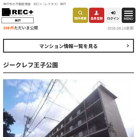
神戸市の不動産情報 REC+（レクタス）神戸
物件検索
会員登録
ログイン
MENU
神戸
ただいま公開
2026.08.10更新
268 件
マンション情報一覧を見る
ジークレフ王子公園