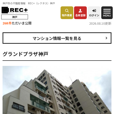
神戸市の不動産情報 REC+（レクタス）神戸
物件検索
会員登録
ログイン
MENU
神戸
ただいま公開
2026.08.10更新
268 件
マンション情報一覧を見る
グランドプラザ神戸