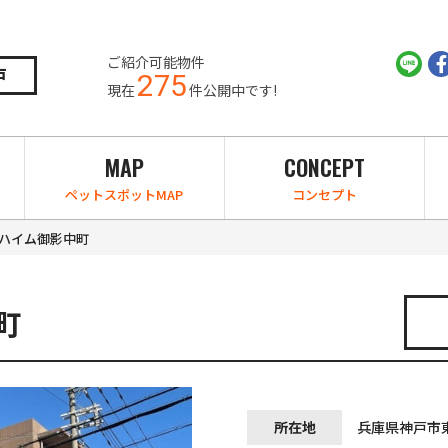
ご紹介可能物件
戸
275
現在
件公開中です!
MAP
CONCEPT
ペットスポットMAP
コンセプト
ハイム御影中町
町
所在地
兵庫県神戸市東