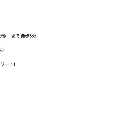
駅 まで 徒歩5分
株）
クリート)