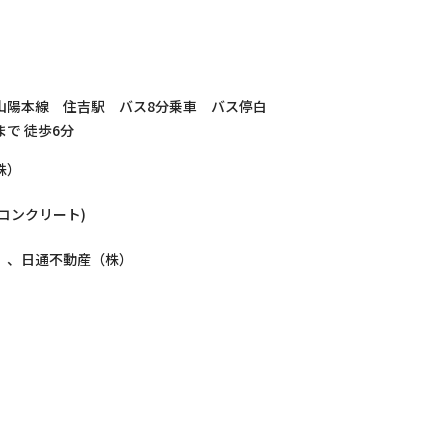
山陽本線 住吉駅 バス8分乗車 バス停白
で 徒歩6分
株）
筋コンクリート)
）、日通不動産（株）