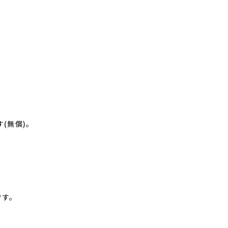
。
(無償)。
です。