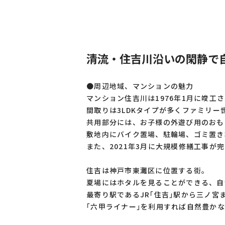
清流・住吉川沿いの閑静で
●周辺地域、マンションの魅力
マンション住吉川は1976年1月に竣工
間取りは3LDKタイプが多くファミリ
共用部分には、お子様の外遊び用のおも
敷地内にバイク置場、駐輪場、ゴミ置き
また、2021年3月に大規模修繕工事が
住吉は神戸市東灘区に位置する街。
夏場にはホタルを見ることができる、自
最寄り駅であるJR｢住吉｣駅から三ノ宮
｢六甲ライナー｣を利用すれば自然豊か