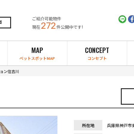
ご紹介可能物件
戸
272
現在
件公開中です!
MAP
CONCEPT
ペットスポットMAP
コンセプト
ョン住吉川
所在地
兵庫県神戸市東