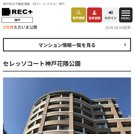
神戸市の不動産情報 REC+（レクタス）神戸
物件検索
会員登録
ログイン
MENU
神戸
ただいま公開
2026.08.08更新
272 件
マンション情報一覧を見る
セレッソコート神戸花隈公園