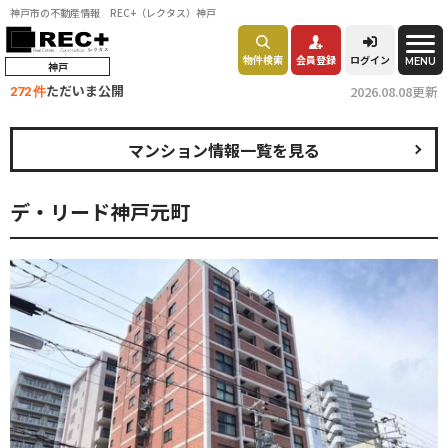
神戸市の不動産情報 REC+（レクタス）神戸
物件検索
会員登録
ログイン
MENU
神戸
ただいま公開
2026.08.08更新
272 件
マンション情報一覧を見る
デ・リード神戸元町