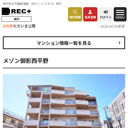
神戸市の不動産情報 REC+（レクタス）神戸
物件検索
会員登録
ログイン
MENU
神戸
ただいま公開
2026.08.08更新
272 件
マンション情報一覧を見る
メゾン御影西平野