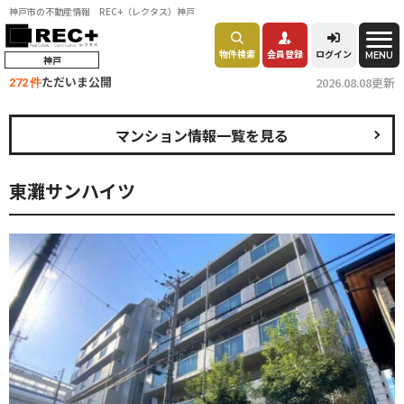
神戸市の不動産情報 REC+（レクタス）神戸
物件検索
会員登録
ログイン
MENU
神戸
ただいま公開
2026.08.08更新
272 件
マンション情報一覧を見る
東灘サンハイツ