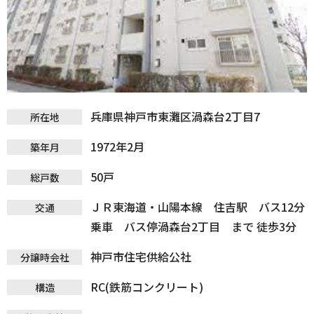
兵庫県神戸市東灘区渦森台2丁目7
所在地
1972年2月
築年月
50戸
総戸数
ＪＲ東海道・山陽本線 住吉駅 バス12分
交通
乗車 バス停渦森台2丁目 まで 徒歩3分
神戸市住宅供給公社
分譲時会社
RC(鉄筋コンクリート)
構造