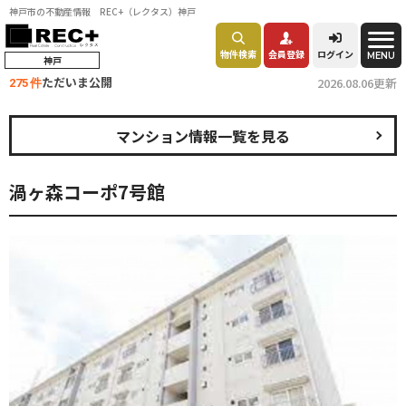
神戸市の不動産情報 REC+（レクタス）神戸
物件検索
会員登録
ログイン
MENU
神戸
ただいま公開
2026.08.06更新
275 件
マンション情報一覧を見る
渦ヶ森コーポ7号館