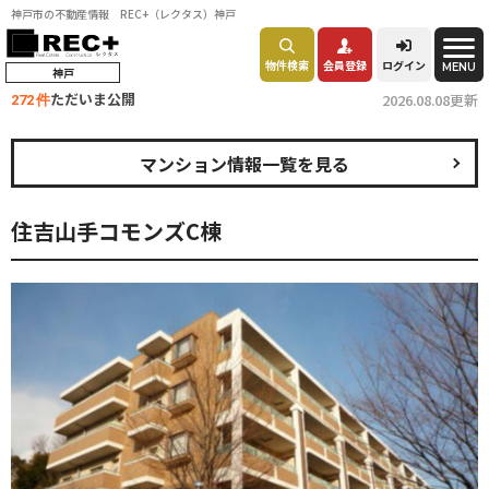
神戸市の不動産情報 REC+（レクタス）神戸
物件検索
会員登録
ログイン
MENU
神戸
ただいま公開
2026.08.08更新
272 件
マンション情報一覧を見る
住吉山手コモンズC棟