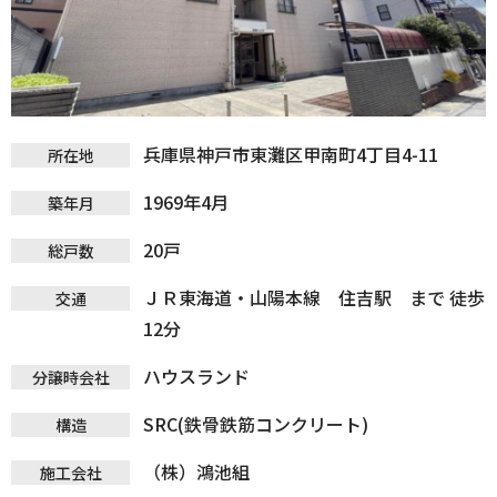
兵庫県神戸市東灘区甲南町4丁目4-11
所在地
1969年4月
築年月
20戸
総戸数
ＪＲ東海道・山陽本線 住吉駅 まで 徒歩
交通
12分
ハウスランド
分譲時会社
SRC(鉄骨鉄筋コンクリート)
構造
（株）鴻池組
施工会社