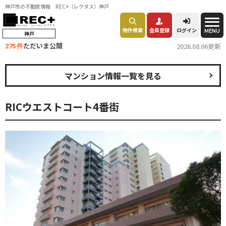
神戸市の不動産情報 REC+（レクタス）神戸
物件検索
会員登録
ログイン
MENU
神戸
ただいま公開
2026.08.06更新
275 件
マンション情報一覧を見る
RICウエストコート4番街