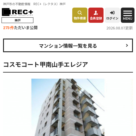
神戸市の不動産情報 REC+（レクタス）神戸
物件検索
会員登録
ログイン
MENU
神戸
ただいま公開
2026.08.07更新
273 件
マンション情報一覧を見る
コスモコート甲南山手エレジア