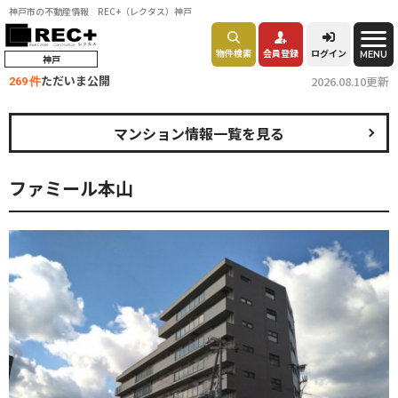
神戸市の不動産情報 REC+（レクタス）神戸
物件検索
会員登録
ログイン
MENU
神戸
ただいま公開
2026.08.10更新
269 件
マンション情報一覧を見る
ファミール本山