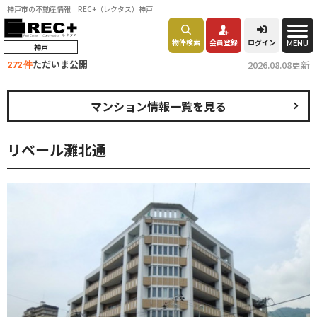
神戸市の不動産情報 REC+（レクタス）神戸
物件検索
会員登録
ログイン
MENU
神戸
ただいま公開
2026.08.08更新
272 件
マンション情報一覧を見る
リベール灘北通