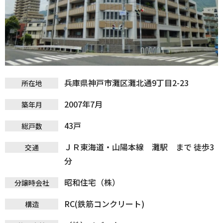
兵庫県神戸市灘区灘北通9丁目2-23
所在地
2007年7月
築年月
43戸
総戸数
ＪＲ東海道・山陽本線 灘駅 まで 徒歩3
交通
分
昭和住宅（株）
分譲時会社
RC(鉄筋コンクリート)
構造