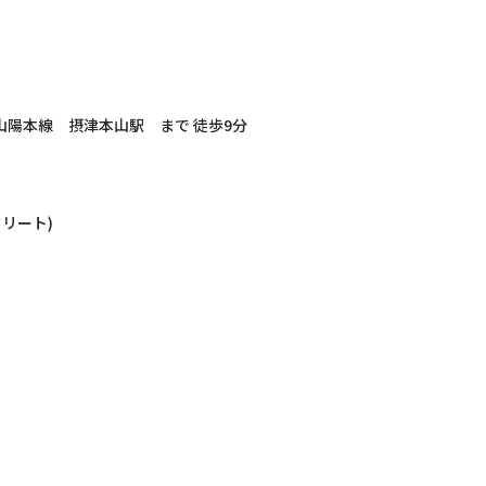
山陽本線 摂津本山駅 まで 徒歩9分
）
クリート)
）