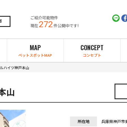
ご紹介可能物件
戸
272
現在
件公開中です!
MAP
CONCEPT
ペットスポットMAP
コンセプト
ルハイツ神戸本山
本山
所在地
兵庫県神戸市東