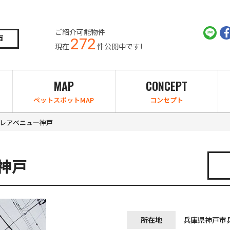
ご紹介可能物件
戸
272
現在
件公開中です!
MAP
CONCEPT
ペットスポットMAP
コンセプト
レアベニュー神戸
神戸
所在地
兵庫県神戸市兵