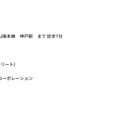
山陽本線 神戸駅 まで 徒歩7分
）
クリート)
コーポレーション