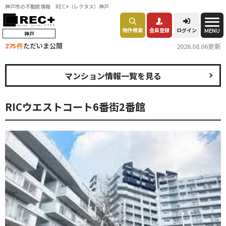
神戸市の不動産情報 REC+（レクタス）神戸
物件検索
会員登録
ログイン
MENU
神戸
ただいま公開
2026.08.06更新
275 件
マンション情報一覧を見る
RICウエストコート6番街2番館