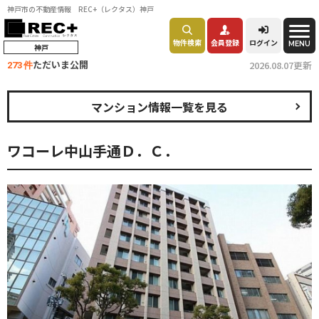
神戸市の不動産情報 REC+（レクタス）神戸
物件検索
会員登録
ログイン
MENU
神戸
ただいま公開
2026.08.07更新
273 件
マンション情報一覧を見る
ワコーレ中山手通Ｄ．Ｃ．