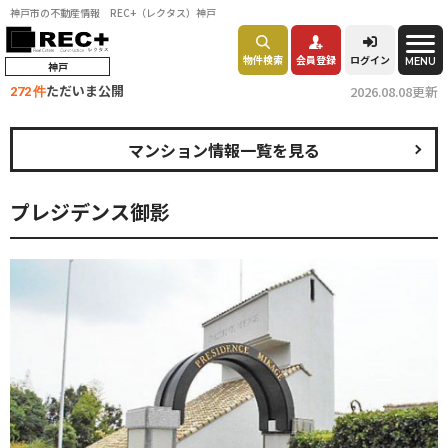
神戸市の不動産情報 REC+（レクタス）神戸
物件検索
会員登録
ログイン
MENU
神戸
ただいま公開
2026.08.08更新
272 件
マンション情報一覧を見る
プレジデンス御影