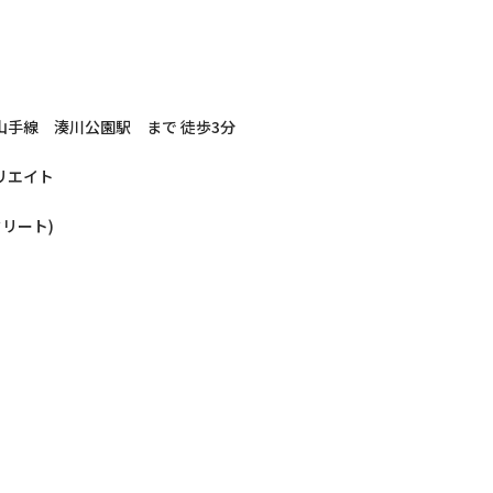
山手線 湊川公園駅 まで 徒歩3分
リエイト
クリート)
）