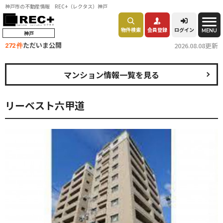
神戸市の不動産情報 REC+（レクタス）神戸
物件検索
会員登録
ログイン
MENU
神戸
ただいま公開
2026.08.08更新
272 件
マンション情報一覧を見る
リーベスト六甲道