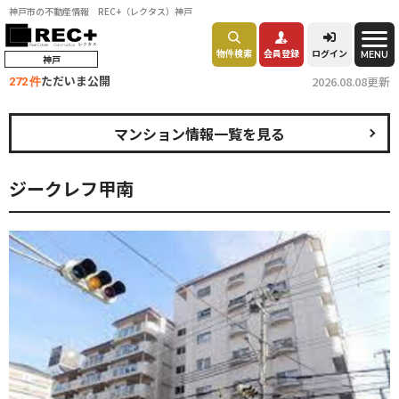
神戸市の不動産情報 REC+（レクタス）神戸
物件検索
会員登録
ログイン
MENU
神戸
ただいま公開
2026.08.08更新
272 件
マンション情報一覧を見る
ジークレフ甲南