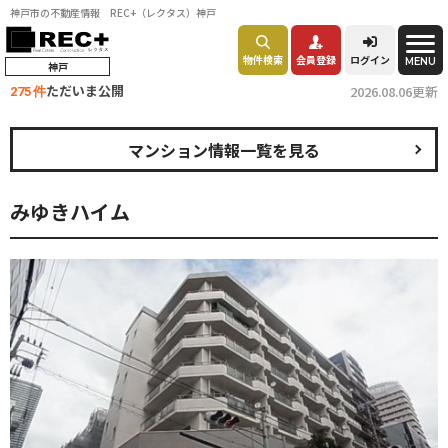
神戸市の不動産情報 REC+（レクタス）神戸
物件検索
会員登録
ログイン
MENU
神戸
ただいま公開
2026.08.06更新
275 件
マンション情報一覧を見る
みゆきハイム