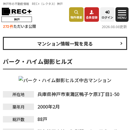
神戸市の不動産情報 REC+（レクタス）神戸
物件検索
会員登録
ログイン
MENU
神戸
ただいま公開
2026.08.08更新
272 件
マンション情報一覧を見る
パーク・ハイム御影ヒルズ
兵庫県神戸市東灘区鴨子ケ原3丁目1-50
所在地
2000年2月
築年月
88戸
総戸数