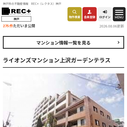
神戸市の不動産情報 REC+（レクタス）神戸
物件検索
会員登録
ログイン
MENU
神戸
ただいま公開
2026.08.06更新
275 件
マンション情報一覧を見る
ライオンズマンション上沢ガーデンテラス