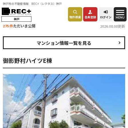
神戸市の不動産情報 REC+（レクタス）神戸
物件検索
会員登録
ログイン
MENU
神戸
ただいま公開
2026.08.08更新
275 件
マンション情報一覧を見る
御影野村ハイツE棟