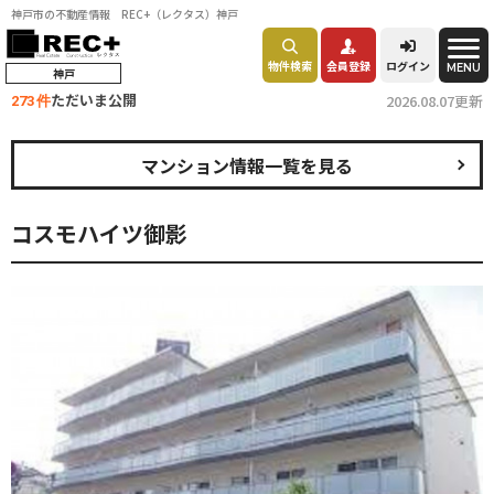
神戸市の不動産情報 REC+（レクタス）神戸
物件検索
会員登録
ログイン
MENU
神戸
ただいま公開
2026.08.07更新
273 件
マンション情報一覧を見る
コスモハイツ御影