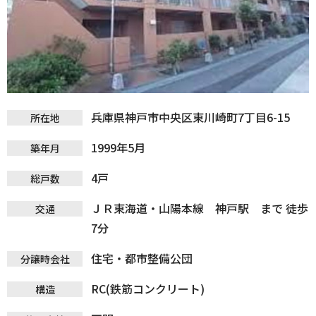
兵庫県神戸市中央区東川崎町7丁目6-15
所在地
1999年5月
築年月
4戸
総戸数
ＪＲ東海道・山陽本線 神戸駅 まで 徒歩
交通
7分
住宅・都市整備公団
分譲時会社
RC(鉄筋コンクリート)
構造