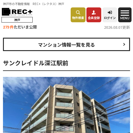
神戸市の不動産情報 REC+（レクタス）神戸
物件検索
会員登録
ログイン
MENU
神戸
ただいま公開
2026.08.07更新
273 件
マンション情報一覧を見る
サンクレイドル深江駅前