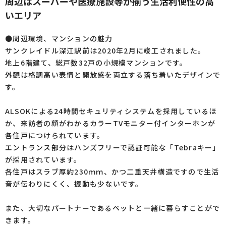
周辺はスーパーや医療施設等が揃う生活利便性の高
いエリア
●周辺環境、マンションの魅力
サンクレイドル深江駅前は2020年2月に竣工されました。
地上6階建て、総戸数32戸の小規模マンションです。
外観は格調高い表情と開放感を両立する落ち着いたデザインで
す。
ALSOKによる24時間セキュリティシステムを採用しているほ
か、来訪者の顔がわかるカラーTVモニター付インターホンが
各住戸につけられています。
エントランス部分はハンズフリーで認証可能な「Tebraキー」
が採用されています。
各住戸はスラブ厚約230ｍｍ、かつ二重天井構造ですので生活
音が伝わりにくく、振動も少ないです。
また、大切なパートナーであるペットと一緒に暮らすことがで
きます。