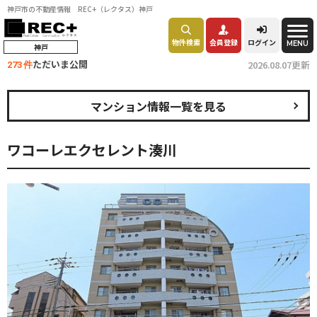
神戸市の不動産情報 REC+（レクタス）神戸
物件検索
会員登録
ログイン
MENU
神戸
ただいま公開
2026.08.07更新
273 件
マンション情報一覧を見る
ワコーレエクセレント湊川