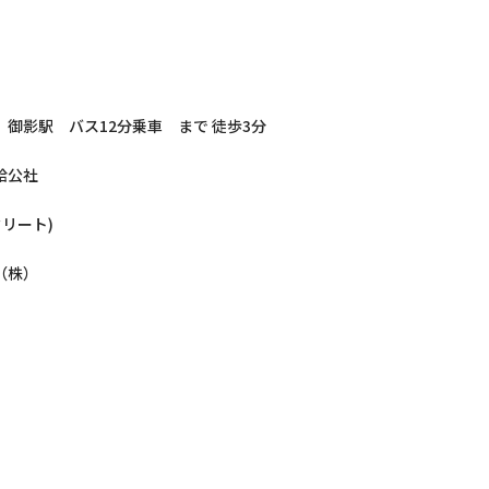
御影駅 バス12分乗車 まで 徒歩3分
給公社
クリート)
（株）