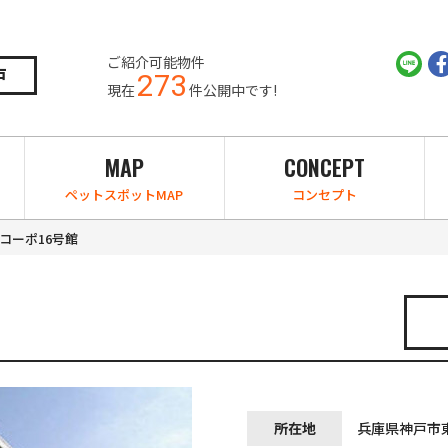
ご紹介可能物件
戸
273
現在
件公開中です!
MAP
CONCEPT
ペットスポットMAP
コンセプト
コーポ16号館
所在地
兵庫県神戸市東