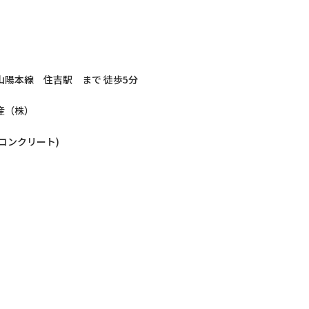
山陽本線 住吉駅 まで 徒歩5分
産（株）
筋コンクリート)