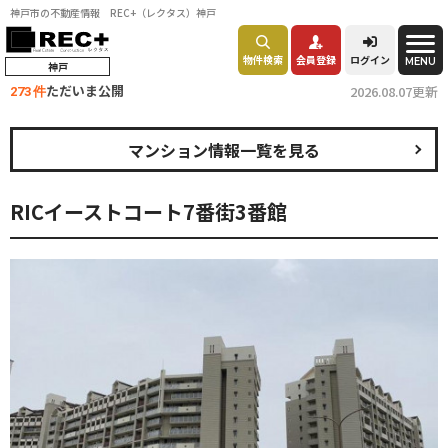
神戸市の不動産情報 REC+（レクタス）神戸
物件検索
会員登録
ログイン
MENU
神戸
ただいま公開
2026.08.07更新
273 件
マンション情報一覧を見る
RICイーストコート7番街3番館